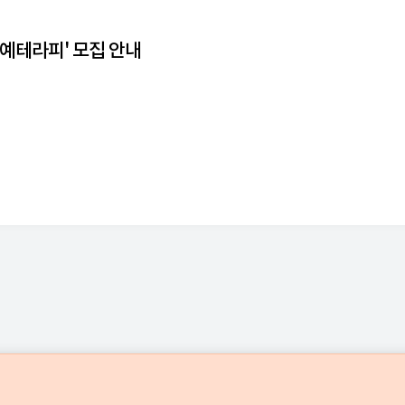
원예테라피' 모집 안내
중앙