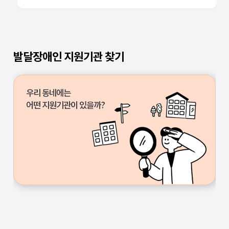
중앙
서울
발달장애인 지원기관 찾기
부산
대구
우리 동네에는
인천
어떤 지원기관이 있을까?
광주
대전
울산
세종
경기
강원
충북
충남