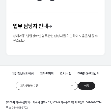
업무 담당자 안내
장애아동·발달장애인 업무관련 담당자를 확인하여 도움을 받을 수
있습니다.
개인정보처리방침
저작권정책
오시는 길
한국장애인개발원
다른지역센터 이동
이동
[63084] 제주특별자치도 제주시 연북로 33, KT&G 제주본부 3층 대표전화: 064-803-3714
팩스: 064-803-3702