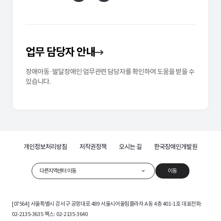
업무 담당자 안내
장애아동·발달장애인 업무관련 담당자를 확인하여 도움을 받을 수
있습니다.
개인정보처리방침
저작권정책
오시는 길
한국장애인개발원
다른지역센터 이동
이동
[07564] 서울특별시 강서구 공항대로 489 서울시어울림플라자 A동 4층 401-1호 대표전화:
02-2135-3635 팩스: 02-2135-3640