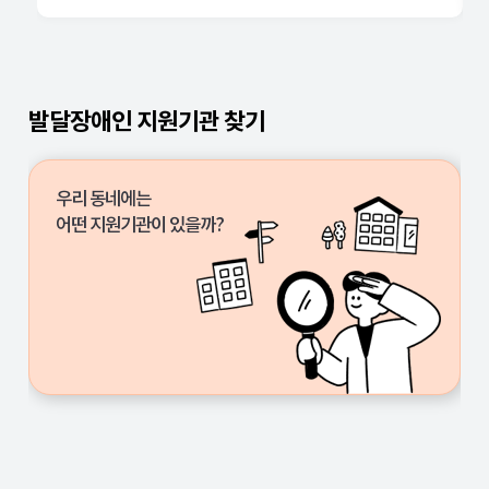
중앙
서울
발달장애인 지원기관 찾기
부산
대구
우리 동네에는
인천
어떤 지원기관이 있을까?
광주
대전
울산
세종
경기
강원
충북
충남