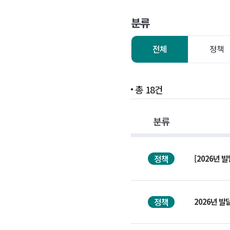
권리구제
분류
공공후견
전체
정책
가족휴식지원사업
총 18건
분류
정책
[2026년
정책
2026년 