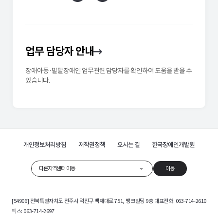
업무 담당자 안내
장애아동·발달장애인 업무관련 담당자를 확인하여 도움을 받을 수
있습니다.
개인정보처리방침
저작권정책
오시는 길
한국장애인개발원
다른지역센터 이동
이동
[54906] 전북특별자치도 전주시 덕진구 백제대로 751, 뱅크빌딩 9층 대표전화: 063-714-2610
팩스: 063-714-2697