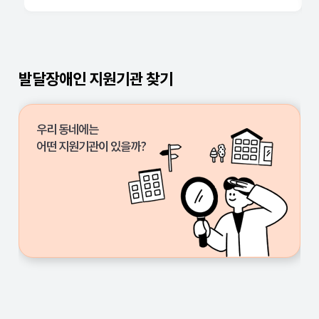
중앙
서울
발달장애인 지원기관 찾기
부산
대구
우리 동네에는
인천
어떤 지원기관이 있을까?
광주
대전
울산
세종
경기
강원
충북
충남