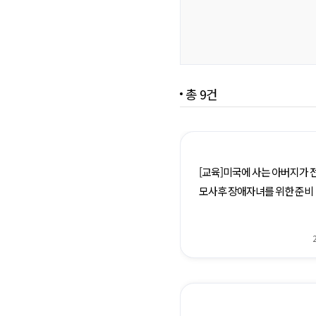
권리구제
공공후견
가족휴식지원사업
총 9건
[교육]미국에 사는 아버지가 
모사후 장애자녀를 위한 준비