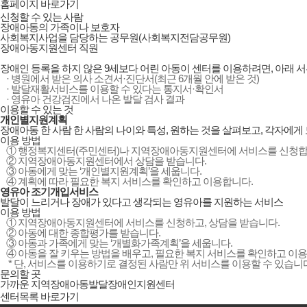
홈페이지 바로가기
신청할 수 있는 사람
장애아동의 가족이나 보호자
사회복지사업을 담당하는 공무원(사회복지전담공무원)
장애아동지원센터 직원
장애인 등록을 하지 않은 9세보다 어린 아동이 센터를 이용하려면, 아래 서류
· 병원에서 받은 의사 소견서·진단서(최근 6개월 안에 받은 것)
· 발달재활서비스를 이용할 수 있다는 통지서·확인서
· 영유아 건강검진에서 나온 발달 검사 결과
이용할 수 있는 것
개인별지원계획
장애아동 한 사람 한 사람의 나이와 특성, 원하는 것을 살펴보고, 각자에게
이용 방법
① 행정복지센터(주민센터)나 지역장애아동지원센터에 서비스를 신청합
② 지역장애아동지원센터에서 상담을 받습니다.
③ 아동에게 맞는 ‘개인별지원계획’을 세웁니다.
④ 계획에 따라 필요한 복지 서비스를 확인하고 이용합니다.
영유아 조기개입서비스
발달이 느리거나 장애가 있다고 생각되는 영유아를 지원하는 서비스
이용 방법
① 지역장애아동지원센터에 서비스를 신청하고, 상담을 받습니다.
② 아동에 대한 종합평가를 받습니다.
③ 아동과 가족에게 맞는 ‘개별화가족계획’을 세웁니다.
④ 아동을 잘 키우는 방법을 배우고, 필요한 복지 서비스를 확인하고 이
* 단, 서비스를 이용하기로 결정된 사람만 위 서비스를 이용할 수 있습니
문의할 곳
가까운 지역장애아동발달장애인지원센터
센터목록 바로가기