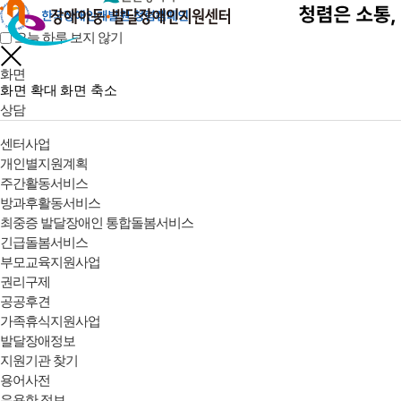
오늘 하루 보지 않기
화면
화면 확대
화면 축소
상담
센터사업
개인별지원계획
주간활동서비스
방과후활동서비스
최중증 발달장애인 통합돌봄서비스
긴급돌봄서비스
부모교육지원사업
권리구제
공공후견
가족휴식지원사업
발달장애정보
지원기관 찾기
용어사전
유용한 정보