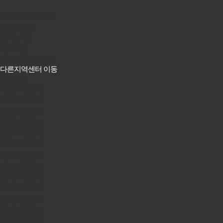
개인정보처리방침
저작권정책
오시는 길
사이트맵
한국장애인개발원
다른지역센터 이동
중앙센터
서울지역센터
부산지역센터
대구지역센터
인천지역센터
광주지역센터
대전지역센터
울산지역센터
세종지역센터
경기지역센터
강원지역센터
충북지역센터
충남지역센터
전북지역센터