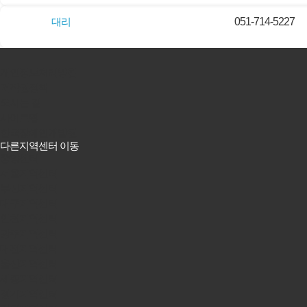
대리
051-714-5227
개인정보처리방침
저작권정책
오시는 길
사이트맵
한국장애인개발원
다른지역센터 이동
중앙센터
서울지역센터
부산지역센터
대구지역센터
인천지역센터
광주지역센터
대전지역센터
울산지역센터
세종지역센터
경기지역센터