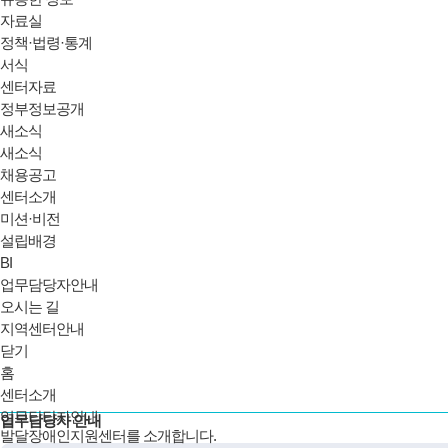
자료실
정책·법령·통계
서식
센터자료
정부정보공개
새소식
새소식
채용공고
센터소개
미션·비전
설립배경
BI
업무담당자안내
오시는 길
지역센터안내
닫기
홈
센터소개
업무담당자안내
업무담당자 안내
발달장애인지원센터를 소개합니다.