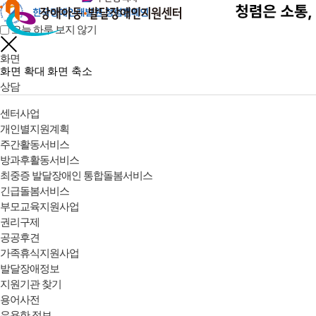
오늘 하루 보지 않기
화면
화면 확대
화면 축소
상담
센터사업
개인별지원계획
주간활동서비스
방과후활동서비스
최중증 발달장애인 통합돌봄서비스
긴급돌봄서비스
부모교육지원사업
권리구제
공공후견
가족휴식지원사업
발달장애정보
지원기관 찾기
용어사전
유용한 정보