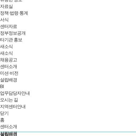
자료실
정책·법령·통계
서식
센터자료
정부정보공개
타기관 홍보
새소식
새소식
채용공고
센터소개
미션·비전
설립배경
BI
업무담당자안내
오시는 길
지역센터안내
닫기
홈
센터소개
설립배경
설립배경