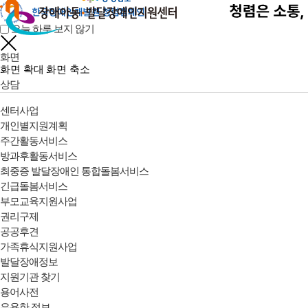
오늘 하루 보지 않기
화면
화면 확대
화면 축소
상담
센터사업
개인별지원계획
주간활동서비스
방과후활동서비스
최중증 발달장애인 통합돌봄서비스
긴급돌봄서비스
부모교육지원사업
권리구제
공공후견
가족휴식지원사업
발달장애정보
지원기관 찾기
용어사전
유용한 정보