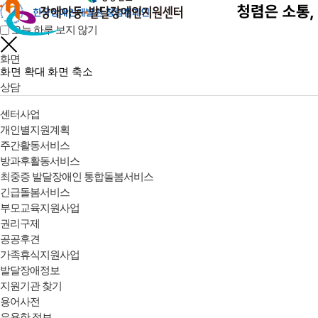
오늘 하루 보지 않기
화면
화면 확대
화면 축소
상담
센터사업
개인별지원계획
주간활동서비스
방과후활동서비스
최중증 발달장애인 통합돌봄서비스
긴급돌봄서비스
부모교육지원사업
권리구제
공공후견
가족휴식지원사업
발달장애정보
지원기관 찾기
용어사전
유용한 정보