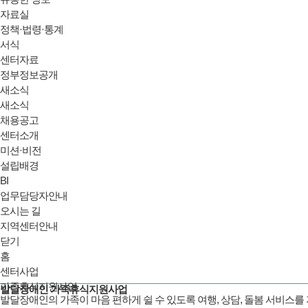
자료실
정책·법령·통계
서식
센터자료
정부정보공개
새소식
새소식
채용공고
센터소개
미션·비전
설립배경
BI
업무담당자안내
오시는 길
지역센터안내
닫기
홈
센터사업
가족휴식지원사업
발달장애인 가족휴식지원사업
발달장애인의 가족이 마음 편하게 쉴 수 있도록 여행, 상담, 돌봄 서비스를