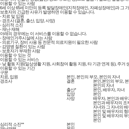
이용할 수 있는 사람
6세 이상 65세 미만의 등록 발달장애인(지적장애인, 자폐성장애인)과 그 
보호자의 긴급한 사유가 발생하면 이용할 수 있습니다.
- 치료 및 입원
- 경조사 (결혼, 출산, 입양, 사망)
- 심리적 소진
- 재난·재해
아래의 경우에는 이 서비스를 이용할 수 없습니다.
- 장애인거주시설에 사는 사람
- 의료기구, 장비 사용 등 전문적 의료지원이 필요한 사람
- 감염병 질환이 있는 사람
- 보호자가 부재한 사람
이용할 수 있는 것
이용할 수 있는 서비스
- 낮 활동 지원(일상생활 지원, 사회참여 활동 지원, 타 기관 연계 등), 주거
이용할 수 있는 기간
구분
치료, 입원
본인, 본인의 부모, 본인의 자녀
경조사
결혼
본인,본인의 부모, 
본인의 자녀
출산*
본인, 배우자, 자녀
입양
본인
사망
배우자, 본인과 배우
본인과 배우자의 조
자녀와 그 자녀의 
본인 및 배우자의 
본인 및 배우자의 
본인
심리적 소진**
본인
재난재해
본인