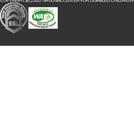
COPYRIGHTS(C) 2017 NATIONAL CENTER FOR DISABLED CHILDREN A
맨위로