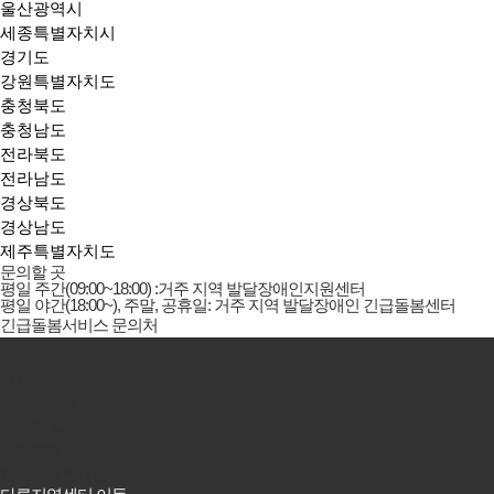
울산광역시
세종특별자치시
경기도
강원특별자치도
충청북도
충청남도
전라북도
전라남도
경상북도
경상남도
제주특별자치도
문의할 곳
평일 주간(09:00~18:00) :거주 지역 발달장애인지원센터
평일 야간(18:00~), 주말, 공휴일: 거주 지역 발달장애인 긴급돌봄센터
긴급돌봄서비스 문의처
개인정보처리방침
저작권정책
오시는 길
사이트맵
한국장애인개발원