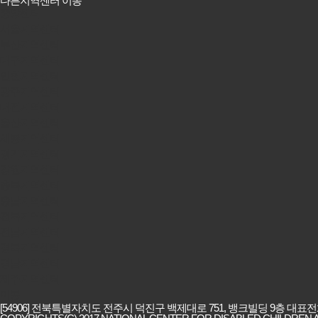
다른지역센터 이동
중앙센터
서울지역센터
부산지역센터
대구지역센터
인천지역센터
광주지역센터
대전지역센터
울산지역센터
세종지역센터
경기지역센터
강원지역센터
충북지역센터
충남지역센터
전북지역센터
전남지역센터
경북지역센터
경남지역센터
제주지역센터
이동
[54906] 전북특별자치도 전주시 덕진구 백제대로 751, 뱅크빌딩 9층 대표전화: 063-