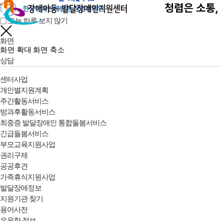
오늘 하루 보지 않기
화면
화면 확대
화면 축소
상담
센터사업
개인별지원계획
주간활동서비스
방과후활동서비스
최중증 발달장애인 통합돌봄서비스
긴급돌봄서비스
부모교육지원사업
권리구제
공공후견
가족휴식지원사업
발달장애정보
지원기관 찾기
용어사전
유용한 정보