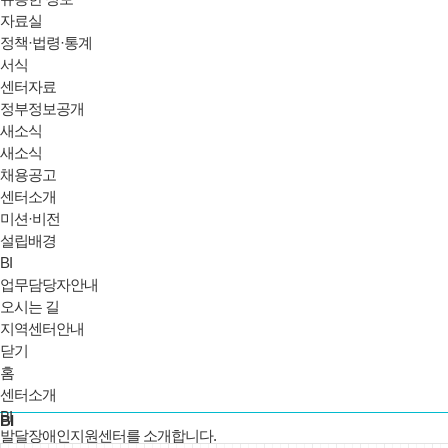
자료실
정책·법령·통계
서식
센터자료
정부정보공개
새소식
새소식
채용공고
센터소개
미션·비전
설립배경
BI
업무담당자안내
오시는 길
지역센터안내
닫기
홈
센터소개
BI
BI
발달장애인지원센터를 소개합니다.