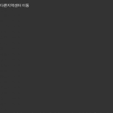
한국장애인개발원
다른지역센터 이동
중앙센터
서울지역센터
부산지역센터
대구지역센터
인천지역센터
광주지역센터
대전지역센터
울산지역센터
세종지역센터
경기지역센터
강원지역센터
충북지역센터
충남지역센터
전북지역센터
전남지역센터
경북지역센터
경남지역센터
제주지역센터
이동