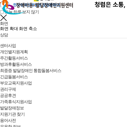
오늘 하루 보지 않기
화면
화면 확대
화면 축소
상담
센터사업
개인별지원계획
주간활동서비스
방과후활동서비스
최중증 발달장애인 통합돌봄서비스
긴급돌봄서비스
부모교육지원사업
권리구제
공공후견
가족휴식지원사업
발달장애정보
지원기관 찾기
용어사전
유용한 정보